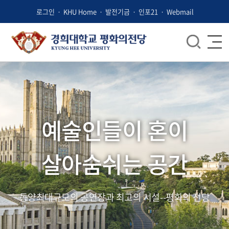
로그인
KHU Home
발전기금
인포21
Webmail
예술인들이 혼이
살아숨쉬는 공간
동양최대규모의 공연장과 최고의 시설--평화의 전당