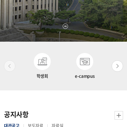
학생회
e-campus
인터넷 
공지사항
대관공고
보도자료
자료실