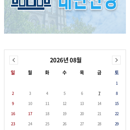
전체가 금연 구역임. 카. 대관료는 경희대학교 명의 통장계좌로만 입금
하고 현금을 요구하지 않음. 타. 대관 승인 이후 타인에게 양도 또는 전
대할 경우 승인을 취소함 파. 상기 일정은 교내일정에 따라 변동 가능
함 10. 문의 : 경희대학교 총무관리처 시설운영팀 02)961-9250 202
5.04.02. 경희대학교 총무관리처장
2026
08
일
월
화
수
목
금
토
1
2
3
4
5
6
7
8
9
10
11
12
13
14
15
16
17
18
19
20
21
22
23
24
25
26
27
28
29